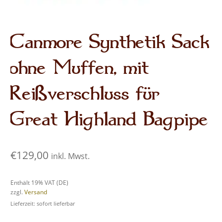
Audio-CDs
Canmore Synthetik Sack
ohne Muffen, mit
Reißverschluss für
Great Highland Bagpipe
€
129,00
inkl. Mwst.
Enthält 19% VAT (DE)
zzgl.
Versand
Lieferzeit: sofort lieferbar