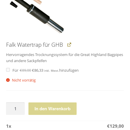
Falk Watertrap für GHB
Hervorragendes Trocknungssystem für die Great Highland Bagpipes
und andere Sackpfeifen
Ursprünglicher
Aktueller
Für
€
89,00
€
86,33
hinzufügen
inkl. Mwst.
Preis
Preis
war:
ist:
€89,00
€86,33.
Nicht vorrätig
Canmore
In den Warenkorb
Synthetik
Sack
1
x
€
129,00
ohne