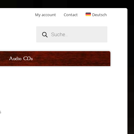
My account
Contact
Deutsch
Products
search
Audio CDs
s