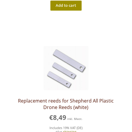
Add to cart
Replacement reeds for Shepherd All Plastic
Drone Reeds (white)
€
8,49
inkl. Mwst.
Includes 19% VAT (DE)
plus
shipping