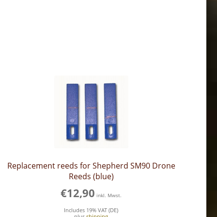
Replacement reeds for Shepherd SM90 Drone
Reeds (blue)
€
12,90
inkl. Mwst.
Includes 19% VAT (DE)
plus
shipping