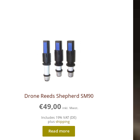
Drone Reeds Shepherd SM90
€
49,00
inkl. Mwst.
Includes 19% VAT (DE)
plus
shipping
Read more