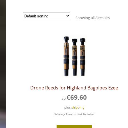
Showing all 8 results
Drone Reeds for Highland Bagpipes Ezee
€
69,60
ab
plus
shipping
Delivery Time: sofort lieferbar
This
product