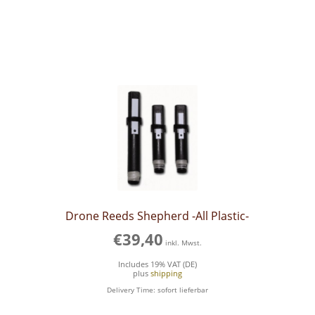
Drone Reeds Shepherd -All Plastic-
€
39,40
inkl. Mwst.
Includes 19% VAT (DE)
plus
shipping
Delivery Time: sofort lieferbar