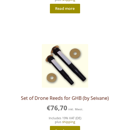
Read more
Set of Drone Reeds for GHB (by Seivane)
€
76,70
inkl. Mwst.
Includes 19% VAT (DE)
plus
shipping