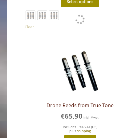
Select options
has
multiple
variants.
The
options
Clear
may
be
chosen
on
the
product
page
Drone Reeds from True Tone
€
65,90
inkl. Mwst.
Includes 19% VAT (DE)
plus
shipping