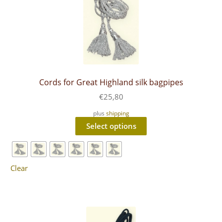
the
product
page
Cords for Great Highland silk bagpipes
€
25,80
plus
shipping
This
Select options
product
has
multiple
variants.
The
Clear
options
may
be
chosen
on