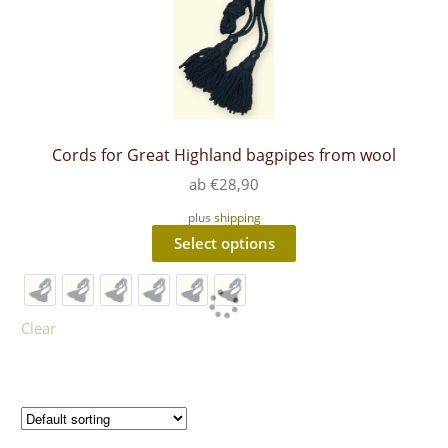
the
product
page
Cords for Great Highland bagpipes from wool
ab
€
28,90
plus
shipping
This
Select options
product
has
multiple
variants.
The
Clear
options
may
be
chosen
on
the