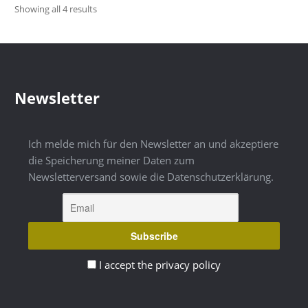
product
Showing all 4 results
page
Newsletter
Ich melde mich für den Newsletter an und akzeptiere
die Speicherung meiner Daten zum
Newsletterversand sowie die Datenschutzerklärung.
I accept the privacy policy