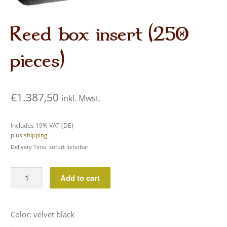
Audio CDs
Reed box insert (250
pieces)
€
1.387,50
inkl. Mwst.
Includes 19% VAT (DE)
plus
shipping
Delivery Time: sofort lieferbar
Reed
Add to cart
box
insert
(250
Color: velvet black
pieces)