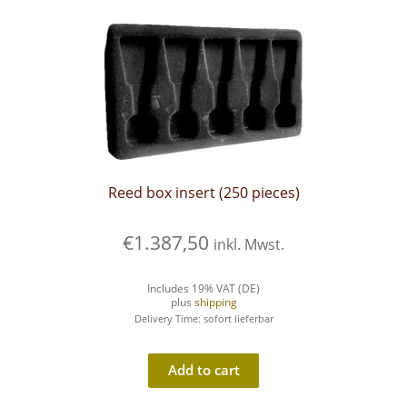
Reed box insert (250 pieces)
€
1.387,50
inkl. Mwst.
Includes 19% VAT (DE)
plus
shipping
Delivery Time: sofort lieferbar
Add to cart