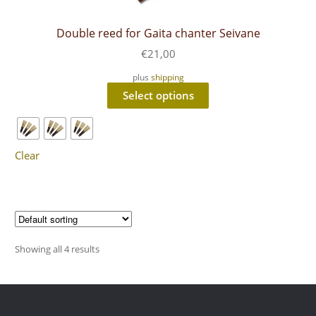
Double reed for Gaita chanter Seivane
€
21,00
plus
shipping
This
Select options
product
has
multiple
variants.
The
Clear
options
may
be
chosen
on
the
product
Showing all 4 results
page