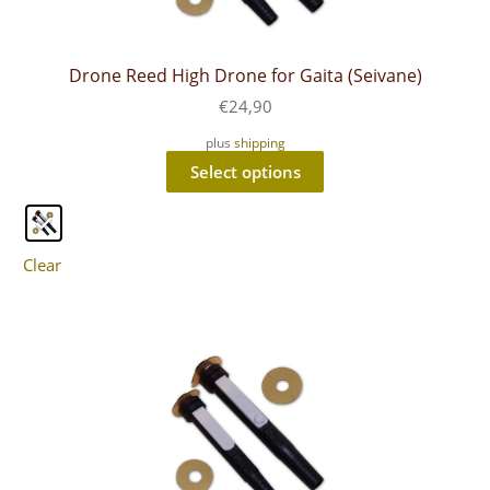
Drone Reed High Drone for Gaita (Seivane)
€
24,90
plus
shipping
This
Select options
product
has
multiple
variants.
The
Clear
options
may
be
chosen
on
the
product
page