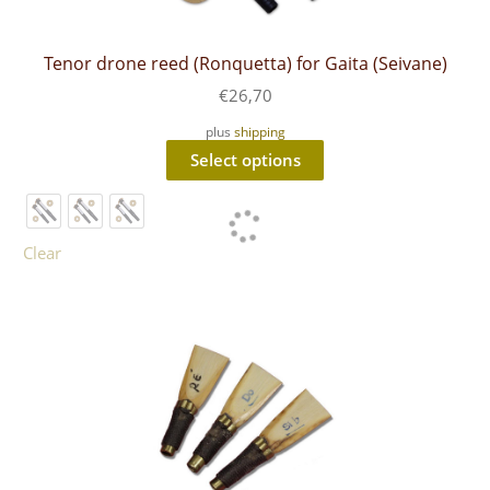
Tenor drone reed (Ronquetta) for Gaita (Seivane)
€
26,70
plus
shipping
This
Select options
product
has
multiple
variants.
The
Clear
options
may
be
chosen
on
the
product
page